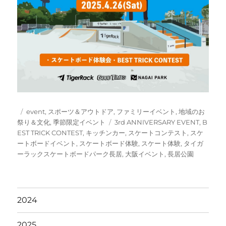
投
カ
event
,
スポーツ＆アウトドア
,
ファミリーイベント
,
地域のお
稿
テ
タ
祭り＆文化
,
季節限定イベント
3rd ANNIVERSARY EVENT
,
B
日:
ゴ
グ
EST TRICK CONTEST
,
キッチンカー
,
スケートコンテスト
,
スケ
リ
ートボードイベント
,
スケートボード体験
,
スケート体験
,
タイガ
ー
ーラックスケートボードパーク長居
,
大阪イベント
,
長居公園
2024
2025