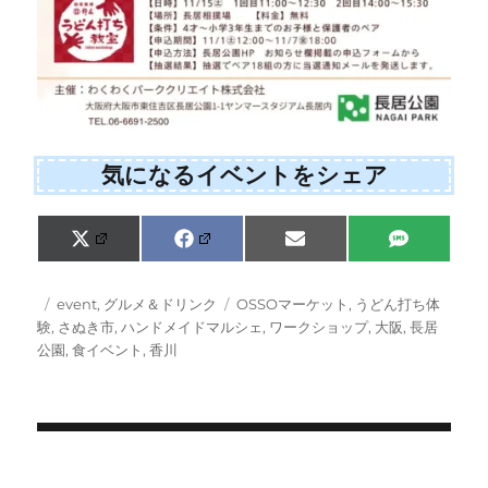
気になるイベントをシェア
Share
Share
Share
Share
X
F
E
S
on
on
on
on
(
a
m
M
T
c
a
S
w
e
i
投
カ
タ
event
,
グルメ＆ドリンク
OSSOマーケット
,
うどん打ち体
i
b
l
稿
テ
グ
験
,
さぬき市
,
ハンドメイドマルシェ
,
ワークショップ
,
大阪
,
長居
t
o
日:
ゴ
公園
,
食イベント
,
香川
t
o
e
k
リ
r
ー
)
投