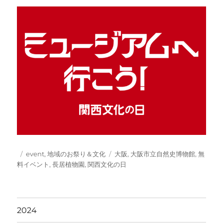
投
カ
タ
event
,
地域のお祭り＆文化
大阪
,
大阪市立自然史博物館
,
無
稿
テ
グ
料イベント
,
長居植物園
,
関西文化の日
日:
ゴ
リ
ー
2024