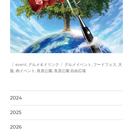
投
カ
タ
event
,
グルメ＆ドリンク
グルメイベント
,
フードフェス
,
大
稿
テ
グ
阪
,
肉イベント
,
長居公園
,
長居公園 自由広場
日:
ゴ
リ
ー
2024
2025
2026